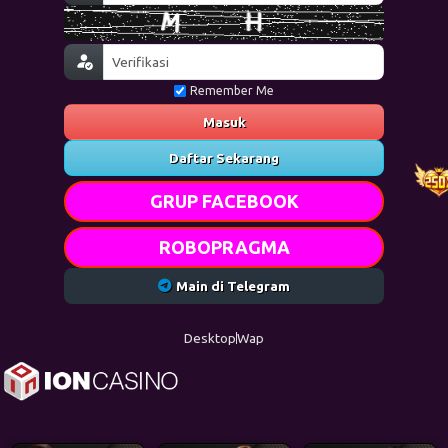
Remember Me
Masuk
Daftar Sekarang
GRUP FACEBOOK
ROBOPRAGMA
Main di Telegram
Desktop
Wap