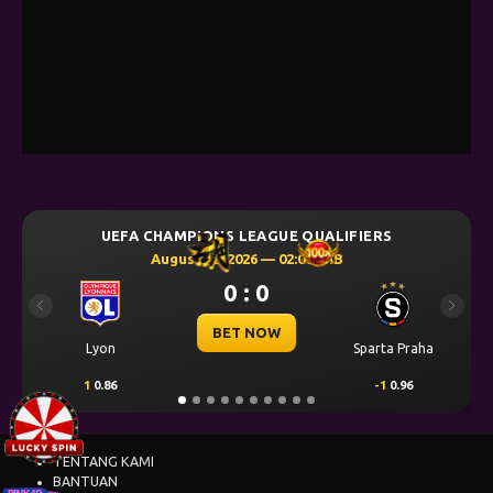
UEFA CHAMPIONS LEAGUE QUALIFIERS
August 12, 2026 — 02:00 WIB
0 : 0
Previous
Next
BET NOW
Lyon
Sparta Praha
S
1
0.86
-1
0.96
TENTANG KAMI
BANTUAN