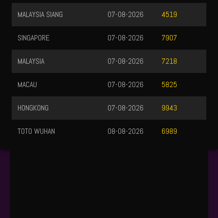
MALAYSIA SIANG
07-08-2026
4519
SINGAPORE
07-08-2026
7907
MALAYSIA
07-08-2026
7218
MACAU
07-08-2026
5825
HONGKONG
07-08-2026
9943
TOTO WUHAN
08-08-2026
6989