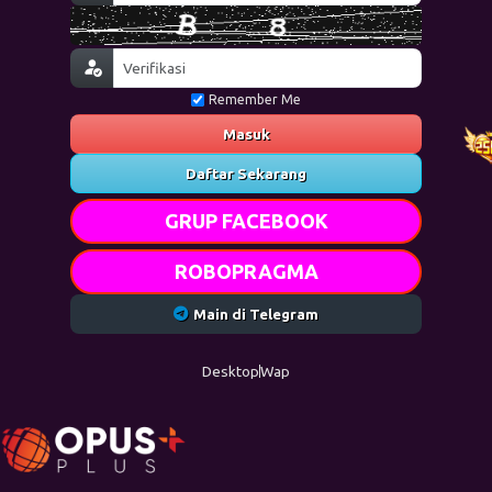
Remember Me
Masuk
Daftar Sekarang
GRUP FACEBOOK
ROBOPRAGMA
Main di Telegram
Desktop
Wap