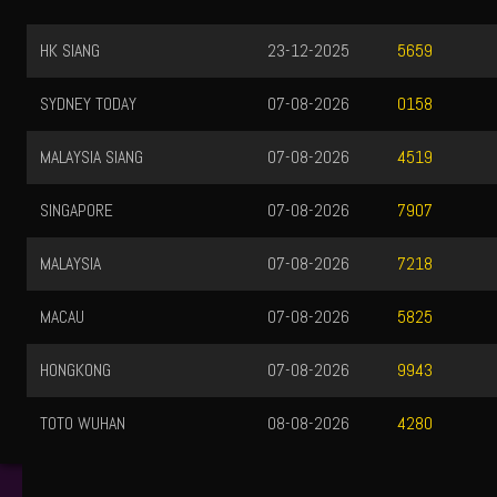
HK SIANG
23-12-2025
5659
SYDNEY TODAY
07-08-2026
0158
MALAYSIA SIANG
07-08-2026
4519
SINGAPORE
07-08-2026
7907
MALAYSIA
07-08-2026
7218
MACAU
07-08-2026
5825
HONGKONG
07-08-2026
9943
TOTO WUHAN
08-08-2026
4280