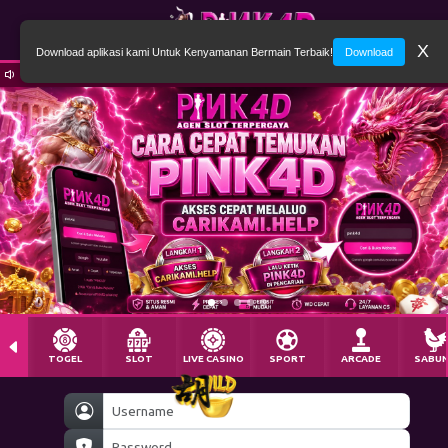
X
Download aplikasi kami Untuk Kenyamanan Bermain Terbaik!
Download
S JUDI ONLINE PINK4D JUDI SLOT ONLINE TERPERCAYA DAN BANDAR TOGEL ONLINE TERAMAN
X
TOGEL
SLOT
LIVE CASINO
SPORT
ARCADE
SABU