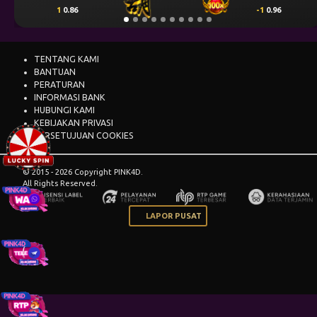
1
0.86
-1
0.96
TENTANG KAMI
BANTUAN
PERATURAN
INFORMASI BANK
HUBUNGI KAMI
KEBIJAKAN PRIVASI
PERSETUJUAN COOKIES
© 2015 - 2026 Copyright PINK4D.
All Rights Reserved.
LAPOR PUSAT