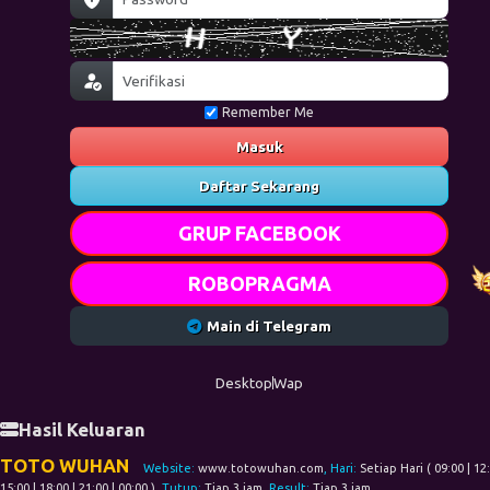
Remember Me
Masuk
Daftar Sekarang
GRUP FACEBOOK
ROBOPRAGMA
Main di Telegram
Desktop
Wap
Hasil Keluaran
TOTO WUHAN
Website:
www.totowuhan.com
, Hari:
Setiap Hari ( 09:00 | 12:
15:00 | 18:00 | 21:00 | 00:00 )
, Tutup:
Tiap 3 jam
, Result:
Tiap 3 jam