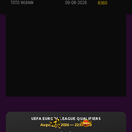
TOTO WUHAN
09-08-2026
8360
UEFA EUROPA LEAGUE QUALIFIERS
August 11, 2026 — 22:59 WIB