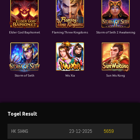
Elder God Baphomet
Flaming Three Kingdoms
Storm of Seth 2 Awakening
Storm of Seth
Wu Xia
Sun Wu Kong
Togel Result
HK SIANG
23-12-2025
5659