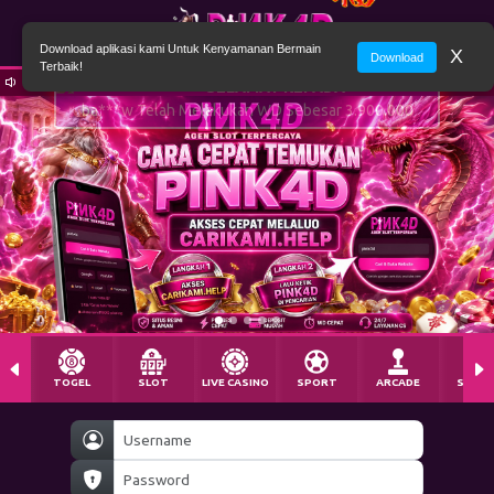
Download aplikasi kami Untuk Kenyamanan Bermain
X
Download
Terbaik!
 JUDI ONLINE PINK4D JUDI SLOT ONLINE TERPERCAYA DAN BANDAR TOGEL ONLINE TERAMAN
SELAMAT KEPADA
ba***w Telah Melakukan WD Sebesar 3.900.000
X
TOGEL
SLOT
LIVE CASINO
SPORT
ARCADE
SABU